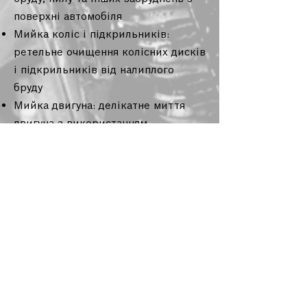
поверхні автомобіля
Мийка коліс і підкрильників:
ретельне очищення колісних дисків
і підкрильників від налиплого
бруду
Мийка двигуна: делікатне миття
двигуна з використанням
спеціальних засобів
Полірування кузова: відновлення
блиску і захист лакофарбового
покриття
Чистка салону: видалення пилу,
плям і неприємних запахів з
внутрішніх поверхонь автомобіля
Мийка скла: забезпечення ідеальної
прозорості вікон та дзеркал
Для запису на автомийку або