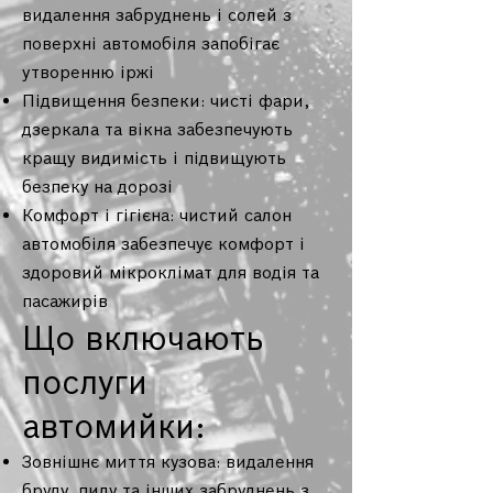
видалення забруднень і солей з
поверхні автомобіля запобігає
утворенню іржі
Підвищення безпеки: чисті фари,
дзеркала та вікна забезпечують
кращу видимість і підвищують
безпеку на дорозі
Комфорт і гігієна: чистий салон
автомобіля забезпечує комфорт і
здоровий мікроклімат для водія та
пасажирів
Що включають
послуги
автомийки:
Зовнішнє миття кузова: видалення
бруду, пилу та інших забруднень з