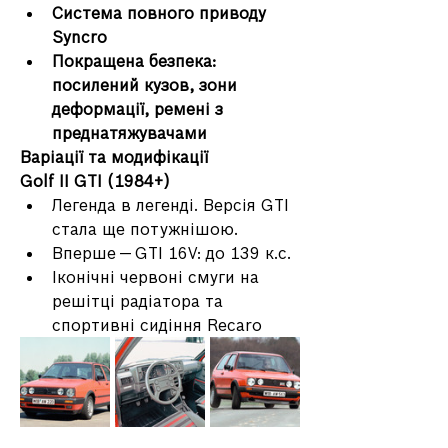
Система повного приводу 
Syncro
Покращена безпека: 
посилений кузов, зони 
деформації, ремені з 
преднатяжувачами
Варіації та модифікації
Golf II GTI (1984+)
Легенда в легенді. Версія GTI 
стала ще потужнішою.
Вперше — GTI 16V: до 139 к.с.
Іконічні червоні смуги на 
решітці радіатора та 
спортивні сидіння Recaro