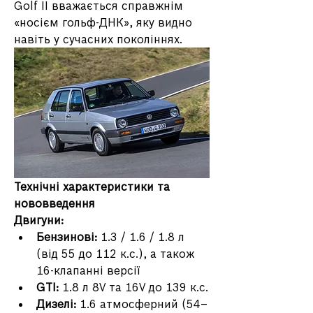
Golf II вважається справжнім 
«носієм гольф-ДНК», яку видно 
навіть у сучасних поколіннях.
Технічні характеристики та 
нововведення
Двигуни:
Бензинові:
 1.3 / 1.6 / 1.8 л 
(від 55 до 112 к.с.), а також 
16-клапанні версії
GTI:
 1.8 л 8V та 16V до 139 к.с.
Дизелі:
 1.6 атмосферний (54–