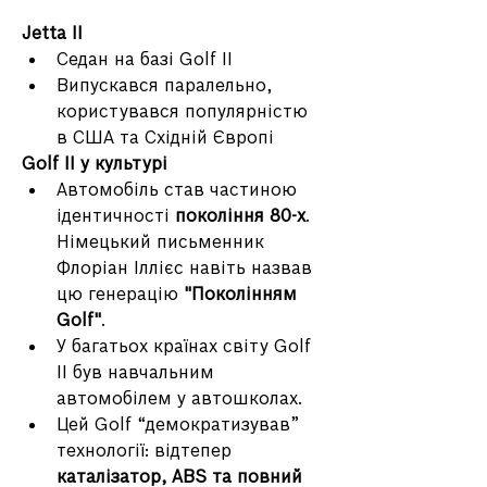
Jetta II
Седан на базі Golf II
Випускався паралельно, 
користувався популярністю 
в США та Східній Європі
Golf II у культурі
Автомобіль став частиною 
ідентичності 
покоління 80-х
. 
Німецький письменник 
Флоріан Іллієс навіть назвав 
цю генерацію 
"Поколінням 
Golf"
.
У багатьох країнах світу Golf 
II був навчальним 
автомобілем у автошколах.
Цей Golf “демократизував” 
технології: відтепер 
каталізатор, ABS та повний 