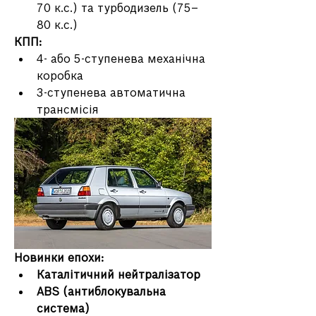
70 к.с.) та турбодизель (75–
80 к.с.)
КПП:
4- або 5-ступенева механічна 
коробка
3-ступенева автоматична 
трансмісія
Новинки епохи:
Каталітичний нейтралізатор
ABS (антиблокувальна 
система)