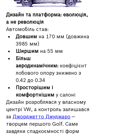
Дизайн та платформа: еволюція, 
а не революція
Автомобіль став:
Довшим
 на 170 мм (довжина 
3985 мм)
Ширшим
 на 55 мм
Більш 
аеродинамічним:
 коефіцієнт 
лобового опору знижено з 
0.42 до 0.34
Просторішим і 
комфортнішим
 у салоні
Дизайн розроблявся у власному 
центрі VW, а контроль залишався 
за 
Джорджетто Джуджаро
 — 
творцем першого Golf. Саме 
завдяки спадкоємності форм 