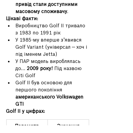
привід стали доступними 
масовому споживачу
.
Цікаві факти:
Виробництво Golf II тривало 
з 1983 по 1991 рік
У 1985-му вперше з’явився 
Golf Variant (універсал — хоч і 
під іменем Jetta)
У ПАР модель вироблялась 
до… 
2009 року!
 Під назвою 
Citi Golf
Golf II був основою для 
першого покоління 
американського Volkswagen 
GTI
Golf II у цифрах:
Параметр
Значення